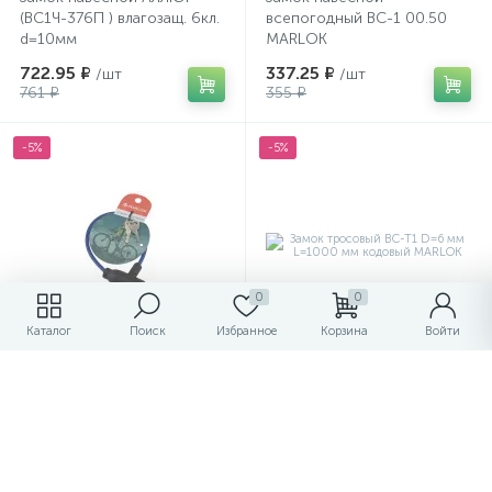
(ВС1Ч-376П ) влагозащ. 6кл.
всепогодный ВС-1 00.50
d=10мм
MARLOK
722.95 ₽
337.25 ₽
/шт
/шт
761 ₽
355 ₽
-5%
-5%
0
0
Каталог
Поиск
Избранное
Корзина
Войти
Замок тросовый ВС-Т D=6
Замок тросовый ВС-Т1 D=6
мм L=350 мм ключ MARLOK
мм L=1000 мм кодовый
MARLOK
106.40 ₽
209 ₽
/шт
/шт
112 ₽
220 ₽