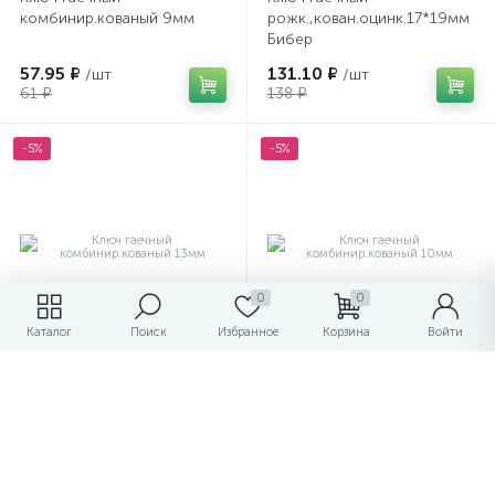
комбинир.кованый 9мм
рожк.,кован.оцинк.17*19мм
Бибер
57.95 ₽
131.10 ₽
/шт
/шт
61 ₽
138 ₽
-5%
-5%
0
0
Каталог
Поиск
Избранное
Корзина
Войти
Ключ гаечный
Ключ гаечный
комбинир.кованый 13мм
комбинир.кованый 10мм
79.80 ₽
60.80 ₽
/шт
/шт
84 ₽
64 ₽