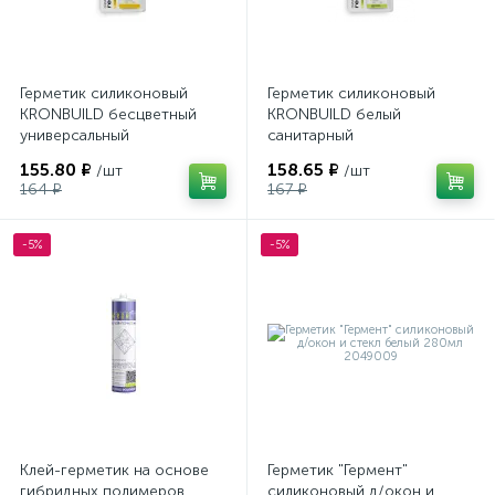
Герметик силиконовый
Герметик силиконовый
KRONBUILD бесцветный
KRONBUILD белый
универсальный
санитарный
(насадка+зажим для
(насадка+зажим для
155.80 ₽
158.65 ₽
/шт
/шт
выдавливания) 80мл
выдавливания) 80мл
164 ₽
167 ₽
-5%
-5%
Клей-герметик на основе
Герметик "Гермент"
гибридных полимеров
силиконовый д/окон и