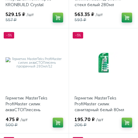
KRONBUILD Crystal
стекл белый 280мл
прозрачный (360гр/280мл)
2049009
529.15 ₽
563.35 ₽
/шт
/шт
557 ₽
593 ₽
-5%
-5%
Герметик MasterTeks
Герметик MasterTeks
ProfiMaster силик
ProfiMaster силик
акваСТОПлесень
санитарный белый 80мл
прозрачный 280мл/12
9612959
475 ₽
195.70 ₽
/шт
/шт
500 ₽
206 ₽