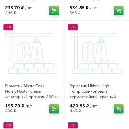
серый ProfiMaster 280ml\12
233.70 ₽
534.85 ₽
/шт
/шт
246 ₽
563 ₽
-5%
-5%
Герметик MasterTeks
Герметик Ultima High
HomeMaster силик
Temp,силиконовый
санитарный прозрач. 260мл
термостойкий, красный,
9505/3653
240мл./12
195.70 ₽
420.85 ₽
/шт
/шт
206 ₽
443 ₽
-5%
-5%