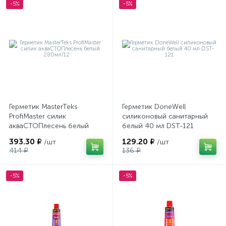
-5%
-5%
Герметик MasterTeks
Герметик DoneWell
ProfiMaster силик
силиконовый санитарный
акваСТОПлесень белый
белый 40 мл DST-121
280мл/12
393.30 ₽
129.20 ₽
/шт
/шт
414 ₽
136 ₽
-5%
-5%