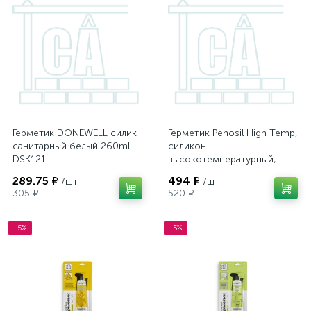
Герметик DONEWELL силик
Герметик Penosil High Temp,
санитарный белый 260ml
силикон
DSK121
высокотемпературный,
красный, 280мл
289.75 ₽
494 ₽
/шт
/шт
305 ₽
520 ₽
-5%
-5%