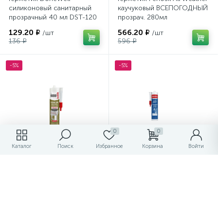
силиконовый санитарный
каучуковый ВСЕПОГОДНЫЙ
прозрачный 40 мл DST-120
прозрач. 280мл
129.20 ₽
566.20 ₽
/шт
/шт
136 ₽
596 ₽
-5%
-5%
0
0
Каталог
Поиск
Избранное
Корзина
Войти
Герметик KUDO KSK-142
Герметик Penosil Premium
для кровли и водостоков
BITUM Sealant, 280 ML
черный 280 мл RAL9011
битумный герметик для
кровли
524.40 ₽
372.40 ₽
/шт
/шт
552 ₽
392 ₽