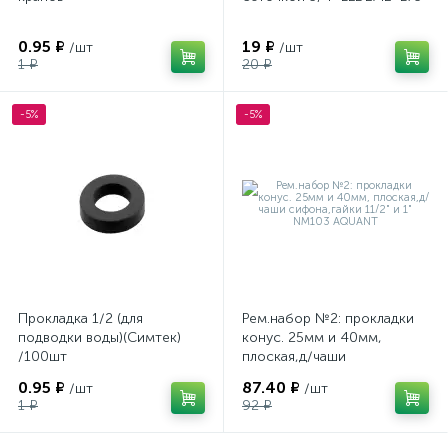
0.95 ₽
19 ₽
/шт
/шт
1 ₽
20 ₽
-5%
-5%
Прокладка 1/2 (для
Рем.набор №2: прокладки
подводки воды)(Симтек)
конус. 25мм и 40мм,
/100шт
плоская,д/чаши
сифона,гайки 11/2" и 1"
0.95 ₽
87.40 ₽
/шт
/шт
NM103 AQUANT
1 ₽
92 ₽