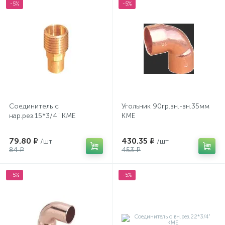
-5%
-5%
Соединитель с
Угольник 90гр.вн.-вн.35мм
нар.рез.15*3/4" КМЕ
KME
79.80 ₽
430.35 ₽
/шт
/шт
84 ₽
453 ₽
-5%
-5%