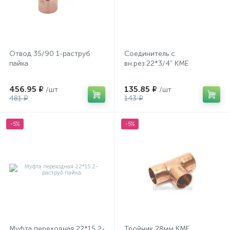
Отвод 35/90 1-раструб
Соединитель с
пайка
вн.рез.22*3/4" КМЕ
456.95 ₽
135.85 ₽
/шт
/шт
481 ₽
143 ₽
-5%
-5%
Муфта переходная 22*15 2-
Тройник 28мм КМЕ