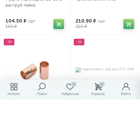
раструб пайка
104.50 ₽
210.90 ₽
/шт
/шт
110 ₽
222 ₽
-5%
-5%
0
0
Каталог
Поиск
Избранное
Корзина
Войти
Муфта d-22 пайка
Соединитель с
нар.рез.22*1" КМЕ
32.30 ₽
94.05 ₽
/шт
/шт
34 ₽
99 ₽