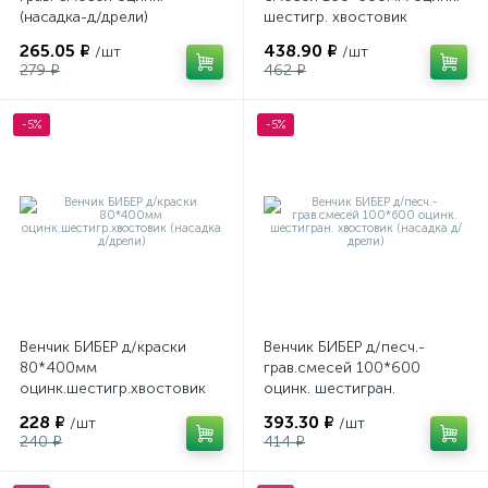
(насадка-д/дрели)
шестигр. хвостовик
80*400мм
(насадка д/дрели)
265.05 ₽
438.90 ₽
/шт
/шт
279 ₽
462 ₽
-5%
-5%
Венчик БИБЕР д/краски
Венчик БИБЕР д/песч.-
80*400мм
грав.смесей 100*600
оцинк.шестигр.хвостовик
оцинк. шестигран.
(насадка д/дрели)
хвостовик (насадка д/
228 ₽
393.30 ₽
/шт
/шт
дрели)
240 ₽
414 ₽