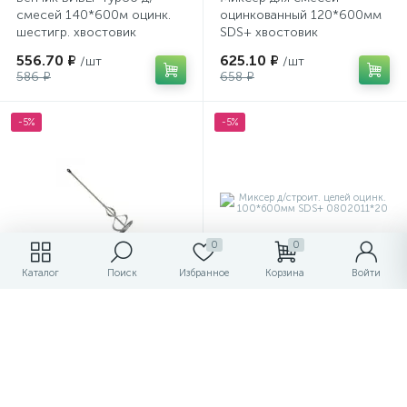
смесей 140*600м оцинк.
оцинкованный 120*600мм
шестигр. хвостовик
SDS+ хвостовик
(насадка д/дрели)
0803021*20
556.70 ₽
625.10 ₽
/шт
/шт
586 ₽
658 ₽
-5%
-5%
0
0
Каталог
Поиск
Избранное
Корзина
Войти
Венчик БИБЕР для краски
Миксер д/строит. целей
шестигр. .хвостовик
оцинк. 100*600мм SDS+
(насадка д/дрели)
0802011*20
60*400мм
203.30 ₽
560.50 ₽
/шт
/шт
214 ₽
590 ₽