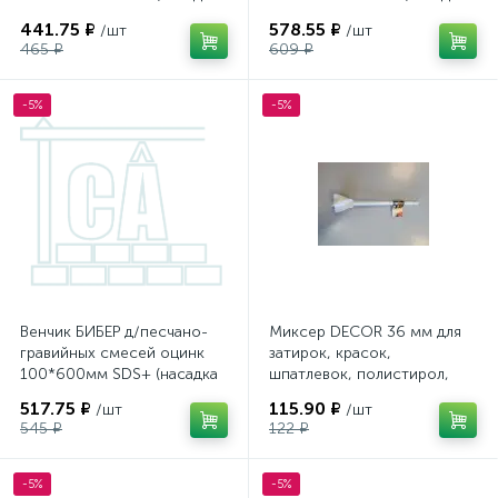
д/перфоратора)
д/перфоратора)
441.75 ₽
578.55 ₽
/шт
/шт
465 ₽
609 ₽
-5%
-5%
Венчик БИБЕР д/песчано-
Миксер DECOR 36 мм для
гравийных смесей оцинк
затирок, красок,
100*600мм SDS+ (насадка
шпатлевок, полистирол,
д/перфоратора)
шестигранни
517.75 ₽
115.90 ₽
/шт
/шт
545 ₽
122 ₽
-5%
-5%