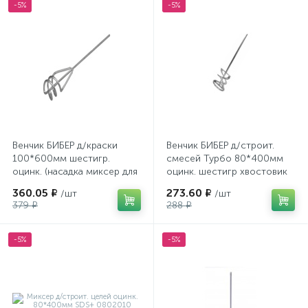
-5%
-5%
Венчик БИБЕР д/краски
Венчик БИБЕР д/строит.
100*600мм шестигр.
смесей Турбо 80*400мм
оцинк. (насадка миксер для
оцинк. шестигр хвостовик
дрели)
(насадка д/дрели)
360.05 ₽
273.60 ₽
/шт
/шт
379 ₽
288 ₽
-5%
-5%