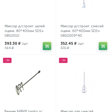
Миксер д/строит. целей
Миксер д/строит. смесей
оцинк. 80*400мм SDS+
оцинк. 60*400мм SDS+
0802010
0802009*40
393.30 ₽
352.45 ₽
/шт
/шт
414 ₽
371 ₽
-5%
-5%
Венчик БИБЕР турбо д/
Миксер для смесей