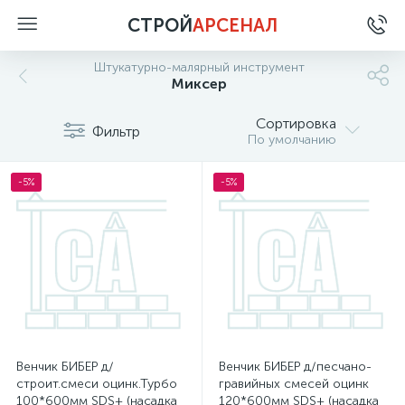
СТРОЙ
АРСЕНАЛ
Штукатурно-малярный инструмент
Миксер
Сортировка
Фильтр
По умолчанию
-5%
-5%
Венчик БИБЕР д/
Венчик БИБЕР д/песчано-
строит.смеси оцинк.Турбо
гравийных смесей оцинк
100*600мм SDS+ (насадка
120*600мм SDS+ (насадка