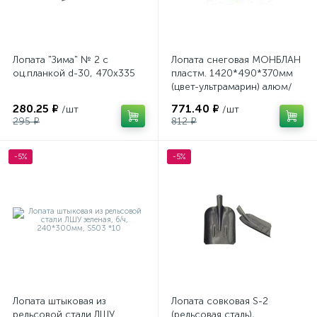
Лопата "Зима" № 2 с
Лопата снеговая МОНБЛАН
оц.планкой d-30, 470х335
пластм. 1420*490*370мм
(цвет-ультрамарин) алюм/
планка/черенок дер.
280.25 ₽
771.40 ₽
/шт
/шт
295 ₽
812 ₽
-5%
-5%
Лопата штыковая из
Лопата совковая S-2
рельсовой стали ЛШУ
(рельсовая сталь),