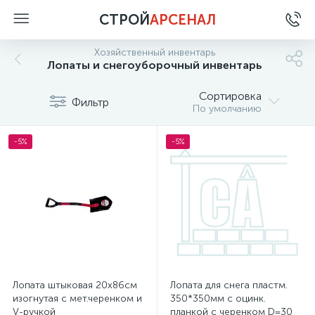
СТРОЙ
АРСЕНАЛ
Хозяйственный инвентарь
Лопаты и снегоуборочный инвентарь
Сортировка
Фильтр
По умолчанию
-5%
-5%
Лопата штыковая 20х86см
Лопата для снега пластм.
изогнутая с мет.черенком и
350*350мм с оцинк.
V-ручкой
планкой с черенком D=30