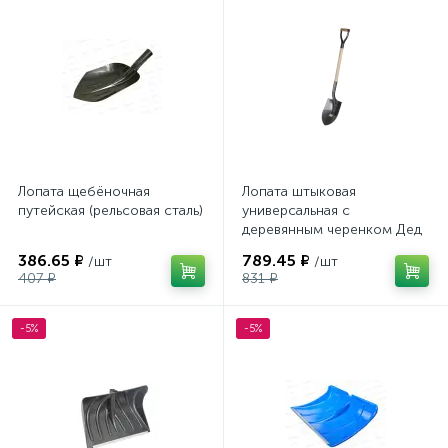
Лопата щебёночная
Лопата штыковая
путейская (рельсовая сталь)
универсальная с
деревянным черенком Дед
Банзай (12)
386.65 ₽
789.45 ₽
/шт
/шт
407 ₽
831 ₽
-5%
-5%