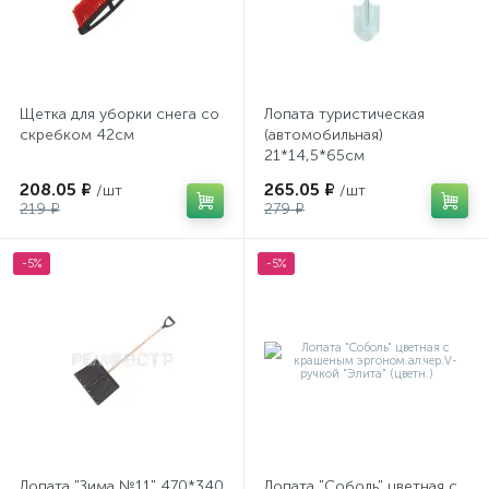
Щетка для уборки снега со
Лопата туристическая
скребком 42см
(автомобильная)
21*14,5*65см
208.05 ₽
265.05 ₽
/шт
/шт
219 ₽
279 ₽
-5%
-5%
Лопата "Зима №11" 470*340
Лопата "Соболь" цветная с