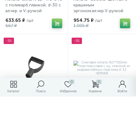
с поликарб.планкой, d-30 с
крашеным
ал.чер. и V-ручкой
эргоном.ал.чер.V-ручкой
"Элита" (цветн.)
633.65 ₽
954.75 ₽
/шт
/шт
667 ₽
1 005 ₽
-5%
-5%
0
0
Каталог
Поиск
Избранное
Корзина
Войти
Ручка д/черенка V-образная
Снеговая лопата
пласт. D=32
410*360мм пластмассовая
с оц. планкой из
морозостойкого пластика
45.60 ₽
281.20 ₽
/шт
/шт
d-32 ЧЕРНАЯ
48 ₽
296 ₽