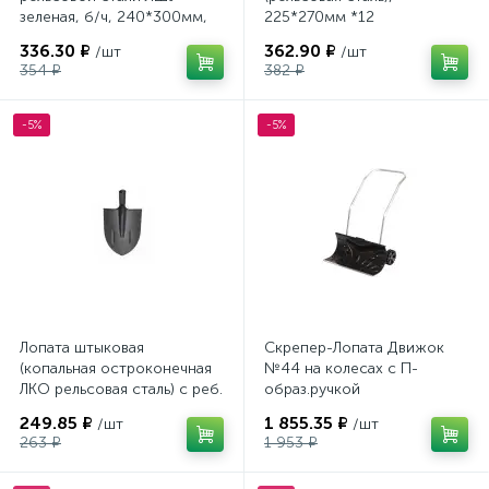
зеленая, б/ч, 240*300мм,
225*270мм *12
S503 *10
336.30 ₽
362.90 ₽
/шт
/шт
354 ₽
382 ₽
-5%
-5%
Лопата штыковая
Скрепер-Лопата Движок
(копальная остроконечная
№44 на колесах с П-
ЛКО рельсовая сталь) с реб.
образ.ручкой
жесткости (Дед банзай/
249.85 ₽
1 855.35 ₽
/шт
/шт
БРОНЯ)*12
263 ₽
1 953 ₽