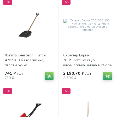
-5%
-5%
Лопата снеговая "Титан"
Скрепер Барин
470*360 метал.планка,
700*530*150 глуб.
пластм.ручка
алюм.планка, длина в сборе
1,45м с метал.ручкой в
741 ₽
2 190.70 ₽
/шт
/шт
оплетке
780 ₽
2 306 ₽
-5%
-5%