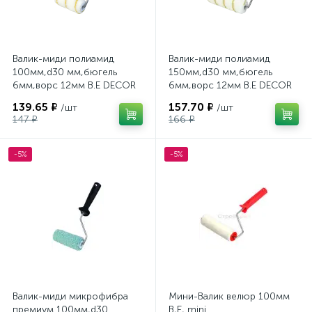
Валик-миди полиамид
Валик-миди полиамид
100мм,d30 мм,бюгель
150мм,d30 мм,бюгель
6мм,ворс 12мм B.E DECOR
6мм,ворс 12мм B.E DECOR
139.65 ₽
157.70 ₽
/шт
/шт
147 ₽
166 ₽
-5%
-5%
Валик-миди микрофибра
Мини-Валик велюр 100мм
премиум 100мм,d30
В,Е, mini