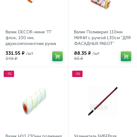
Валик DECOR-мини "П"
Валик Полиакрил 110мм
флок, 100 мм,
МИНИ с ручкой L30см "ДЛЯ
двухкомпонентная ручка
ФАСАДНЫХ РАБОТ"
/50530110
331.55 ₽
88.35 ₽
/шт
/шт
349 ₽
93 ₽
-5%
-5%
Валик Н10 230мм полиамид
Удлинитель БИБЕРдля