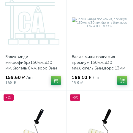
Валик-миди
Валик-миди полиамид
микрофибра150мм,d30
премиум 150мм,d30
мм,бюгель 6мм,ворс 9мм
мм,бюгель 6мм,ворс 13мм
B.E DECOR
B.E DECOR
159.60 ₽
188.10 ₽
/шт
/шт
168 ₽
198 ₽
-5%
-5%