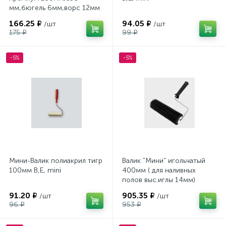
мм,бюгель 6мм,ворс 12мм
B.E DECOR
166.25 ₽
94.05 ₽
/шт
/шт
175 ₽
99 ₽
-5%
-5%
Мини-Валик полиакрил тигр
Валик "Мини" игольчатый
100мм В,Е, mini
400мм ( для наливных
полов выс.иглы 14мм)
Профи 111-6400
91.20 ₽
905.35 ₽
/шт
/шт
96 ₽
953 ₽