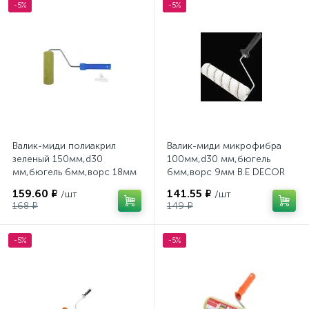
-5%
-5%
Валик-миди полиакрил
Валик-миди микрофибра
зеленый 150мм,d30
100мм,d30 мм,бюгель
мм,бюгель 6мм,ворс 18мм
6мм,ворс 9мм B.E DECOR
B.E DECOR
159.60 ₽
141.55 ₽
/шт
/шт
168 ₽
149 ₽
-5%
-5%