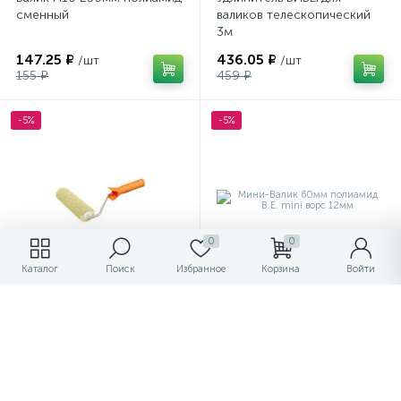
сменный
валиков телескопический
3м
147.25 ₽
436.05 ₽
/шт
/шт
155 ₽
459 ₽
-5%
-5%
0
0
Каталог
Поиск
Избранное
Корзина
Войти
Валик Полиакрил 120мм
Мини-Валик 60мм
МИДИ с ручкой L25см "ДЛЯ
полиамид В.Е. mini ворс
работ с ЭМАЛЯМИ" ворс
12мм
12мм/45
156.75 ₽
67.45 ₽
/шт
/шт
165 ₽
71 ₽