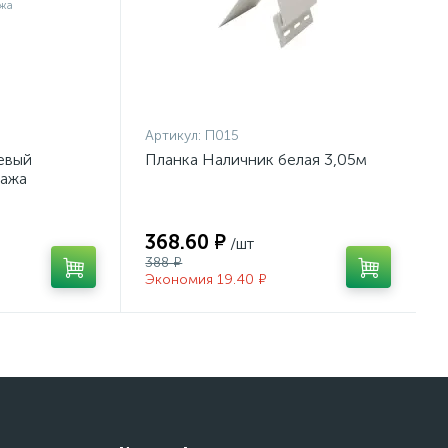
Артикул:
П015
евый
Планка Наличник белая 3,05м
дажа
368.60 ₽
/шт
388 ₽
Экономия 19.40 ₽