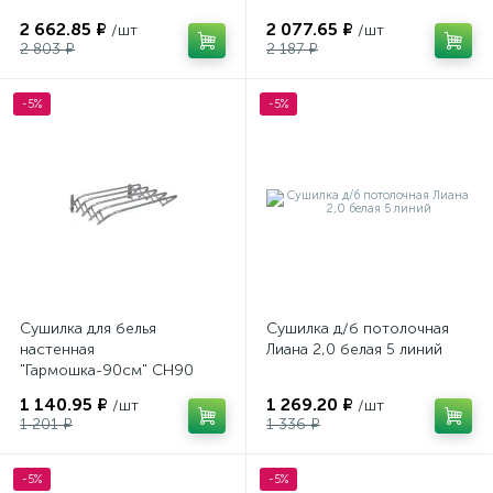
2 662.85 ₽
2 077.65 ₽
/шт
/шт
2 803 ₽
2 187 ₽
-5%
-5%
Сушилка для белья
Сушилка д/б потолочная
настенная
Лиана 2,0 белая 5 линий
"Гармошка-90см" СН90
1 140.95 ₽
1 269.20 ₽
/шт
/шт
1 201 ₽
1 336 ₽
-5%
-5%