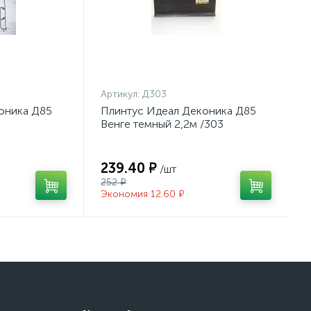
Артикул:
Д303
оника Д85
Плинтус Идеал Деконика Д85
Венге темный 2,2м /303
239.40 ₽
/шт
252 ₽
Экономия 12.60 ₽