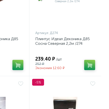
Артикул:
Д274
оника Д85
Плинтус Идеал Деконика Д85
Сосна Северная 2,2м /274
239.40 ₽
/шт
252 ₽
Экономия 12.60 ₽
-5%