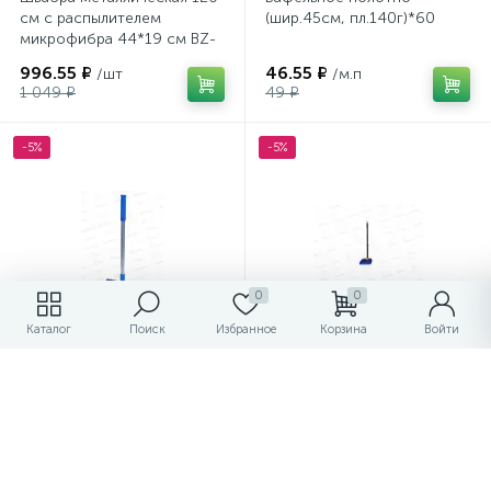
см с распылителем
(шир.45см, пл.140г)*60
микрофибра 44*19 см BZ-
YL04 Baizheng
996.55 ₽
46.55 ₽
/шт
/м.п
1 049 ₽
49 ₽
-5%
-5%
0
0
Каталог
Поиск
Избранное
Корзина
Войти
Окномойка "Мамонтенок
Щетка+совок Ленивка
чистолюб" 20см с ручкой
Люси МП *15 962830
44см
233.70 ₽
433.20 ₽
/шт
/шт
246 ₽
456 ₽