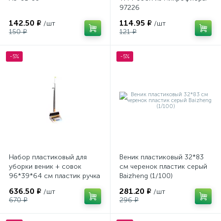
97226
142.50 ₽
114.95 ₽
/шт
/шт
150 ₽
121 ₽
-5%
-5%
Набор пластиковый для
Веник пластиковый 32*83
уборки веник + совок
см черенок пластик серый
96*39*64 см пластик ручка
Baizheng (1/100)
серый BD-9090 Baizheng
636.50 ₽
281.20 ₽
/шт
/шт
670 ₽
296 ₽