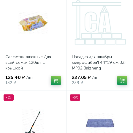
Салфетки влажные Для
Насадка для швабры
всей семьи 120шт с
микрофибра¶44*19 см BZ-
крышкой
MP02 Baizheng
125.40 ₽
227.05 ₽
/шт
/шт
132 ₽
239 ₽
-5%
-5%