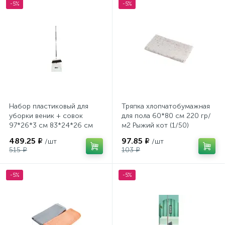
-5%
-5%
Набор пластиковый для
Тряпка хлопчатобумажная
уборки веник + совок
для пола 60*80 см 220 гр/
97*26*3 см 83*24*26 см
м2 Рыжий кот (1/50)
пласт ручка белый Baizheng
489.25 ₽
97.85 ₽
/шт
/шт
515 ₽
103 ₽
-5%
-5%