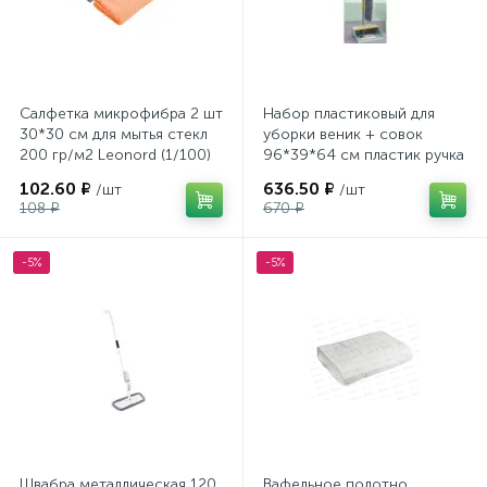
Салфетка микрофибра 2 шт
Набор пластиковый для
30*30 см для мытья стекл
уборки веник + совок
200 гр/м2 Leonord (1/100)
96*39*64 см пластик ручка
зеленый BD-9090 Baizheng
102.60 ₽
636.50 ₽
/шт
/шт
108 ₽
670 ₽
-5%
-5%
Швабра металлическая 120
Вафельное полотно