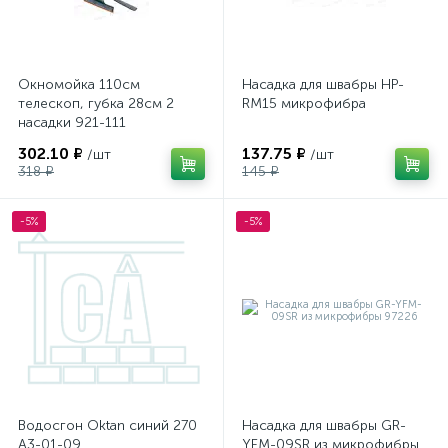
Окномойка 110см
Насадка для швабры HP-
телескоп, губка 28см 2
RM15 микрофибра
насадки 921-111
302.10 ₽
137.75 ₽
/шт
/шт
318 ₽
145 ₽
-5%
-5%
Водосгон Oktan синий 270
Насадка для швабры GR-
А3-01-09
YFM-09SR из микрофибры