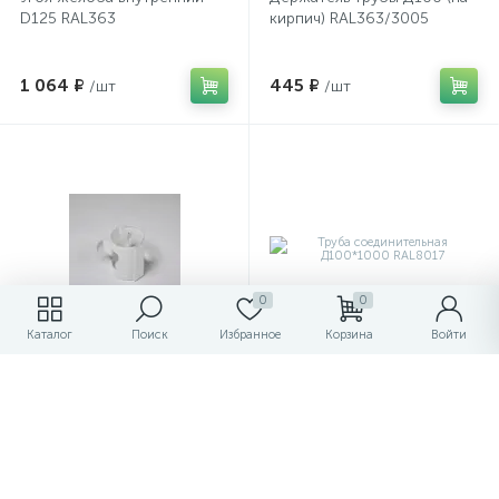
D125 RAL363
кирпич) RAL363/3005
1 064 ₽
445 ₽
/шт
/шт
0
0
Каталог
Поиск
Избранное
Корзина
Войти
Держатель трубы Д100 на
Труба соединительная
дерево RAL9010
Д100*1000 RAL8017
398 ₽
735 ₽
/шт
/шт