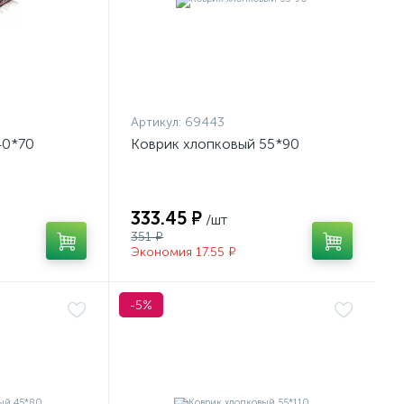
Артикул:
69443
40*70
Коврик хлопковый 55*90
333.45 ₽
/шт
351 ₽
Экономия 17.55 ₽
-5%