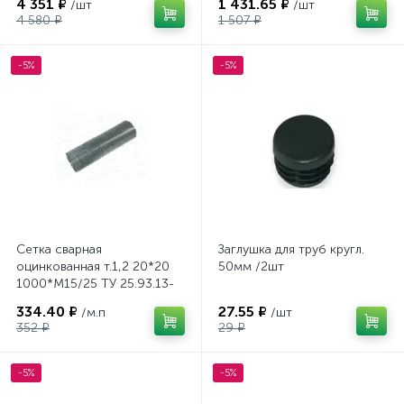
4 351 ₽
1 431.65 ₽
/шт
/шт
4 580 ₽
1 507 ₽
-5%
-5%
Сетка сварная
Заглушка для труб кругл.
оцинкованная т.1,2 20*20
50мм /2шт
1000*М15/25 ТУ 25.93.13-
007-97495310-2020
334.40 ₽
27.55 ₽
/м.п
/шт
352 ₽
29 ₽
-5%
-5%