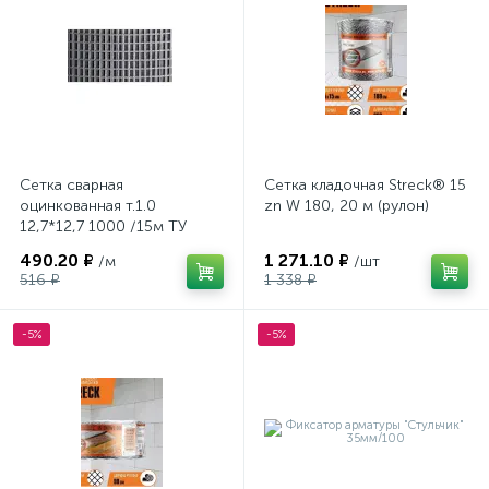
Сетка сварная
Сетка кладочная Streck® 15
оцинкованная т.1.0
zn W 180, 20 м (рулон)
12,7*12,7 1000 /15м ТУ
490.20 ₽
1 271.10 ₽
/м
/шт
516 ₽
1 338 ₽
-5%
-5%