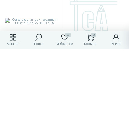
0
0
Каталог
Поиск
Избранное
Корзина
Войти
Сетка сварная
Сетка кладочная яч.
оцинкованная т.0,6;
150*150 (1,0 *2,0 м) 4мм
6,35*6,35 1000 /15м
(3,5)
380.95 ₽
153.90 ₽
/м
/шт
401 ₽
162 ₽
-5%
-5%