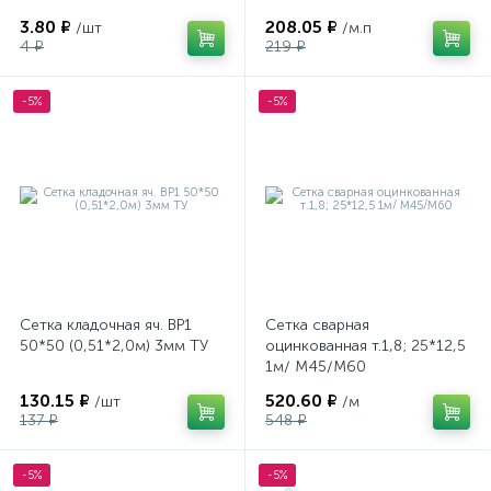
3.80 ₽
208.05 ₽
/шт
/м.п
4 ₽
219 ₽
-5%
-5%
Сетка кладочная яч. ВР1
Сетка сварная
50*50 (0,51*2,0м) 3мм ТУ
оцинкованная т.1,8; 25*12,5
1м/ М45/М60
130.15 ₽
520.60 ₽
/шт
/м
137 ₽
548 ₽
-5%
-5%