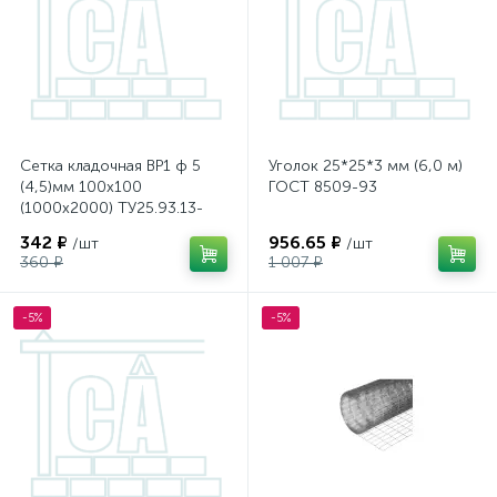
Сетка кладочная ВР1 ф 5
Уголок 25*25*3 мм (6,0 м)
(4,5)мм 100х100
ГОСТ 8509-93
(1000х2000) ТУ25.93.13-
002-52848343-2022
342 ₽
956.65 ₽
/шт
/шт
100шт/уп
360 ₽
1 007 ₽
-5%
-5%