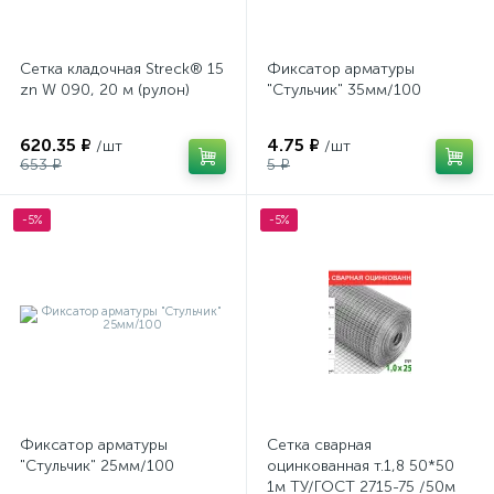
Сетка кладочная Streck® 15
Фиксатор арматуры
zn W 090, 20 м (рулон)
"Стульчик" 35мм/100
620.35 ₽
4.75 ₽
/шт
/шт
653 ₽
5 ₽
-5%
-5%
Фиксатор арматуры
Сетка сварная
"Стульчик" 25мм/100
оцинкованная т.1,8 50*50
1м ТУ/ГОСТ 2715-75 /50м