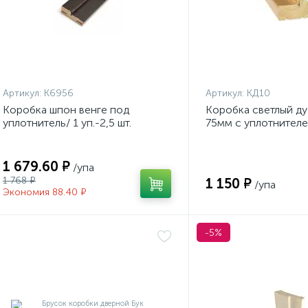
Артикул:
К6956
Артикул:
КД10
Коробка шпон венге под
Коробка светлый ду
уплотнитель/ 1 уп.-2,5 шт.
75мм с уплотнителем
шт СТОП ЦЕНА
1 679.60 ₽
/упа
1 768 ₽
1 150 ₽
/упа
Экономия 88.40 ₽
-5%