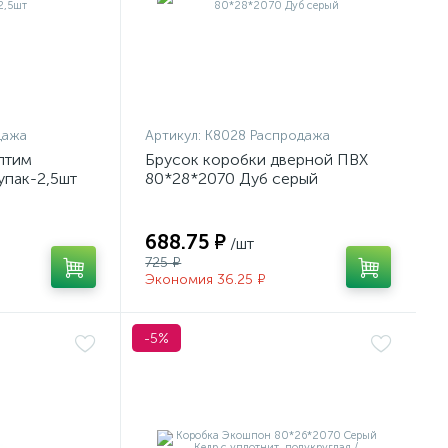
дажа
Артикул:
К8028 Распродажа
птим
Брусок коробки дверной ПВХ
упак-2,5шт
80*28*2070 Дуб серый
688.75 ₽
/шт
725 ₽
Экономия 36.25 ₽
-5%