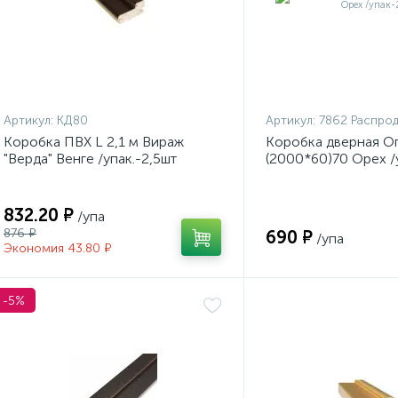
Артикул:
КД80
Артикул:
7862 Распро
Коробка ПВХ L 2,1 м Вираж
Коробка дверная О
"Верда" Венге /упак.-2,5шт
(2000*60)70 Орех /
832.20 ₽
/упа
876 ₽
690 ₽
/упа
Экономия 43.80 ₽
-5%