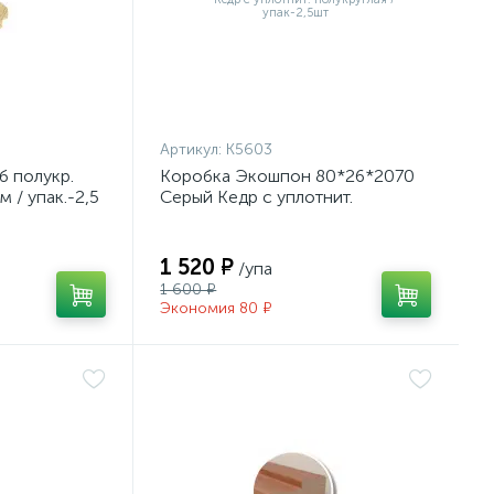
Артикул:
К5603
б полукр.
Коробка Экошпон 80*26*2070
 / упак.-2,5
Серый Кедр с уплотнит.
полукруглая /упак-2,5шт
1 520 ₽
/упа
1 600 ₽
Экономия 80 ₽