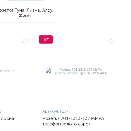
озетка Туна, Ливна, Алсу,
Фино
-5%
9
Артикул:
Р137
 сосна
Розетка 701-1313-137 МИРА
телефон.золото евро/
РАСПРОДАЖА