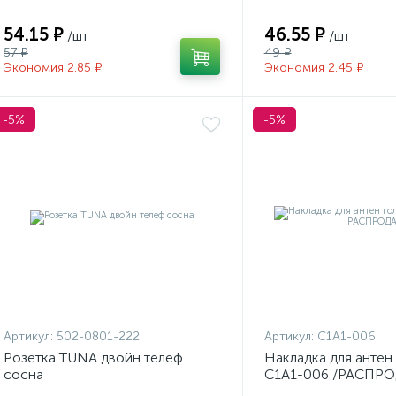
54.15 ₽
46.55 ₽
/шт
/шт
57 ₽
49 ₽
Экономия 2.85 ₽
Экономия 2.45 ₽
-5%
-5%
Артикул:
502-0801-222
Артикул:
С1А1-006
Розетка TUNA двойн телеф
Накладка для антен 
сосна
С1А1-006 /РАСПР