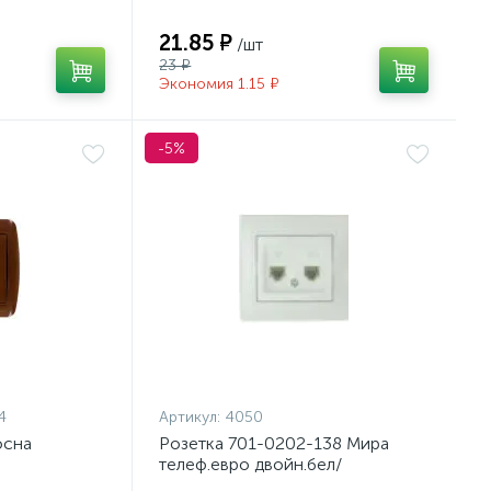
21.85 ₽
/шт
23 ₽
Экономия 1.15 ₽
-5%
4
Артикул:
4050
осна
Розетка 701-0202-138 Мира
телеф.евро двойн.бел/
РАСПРОДАЖА