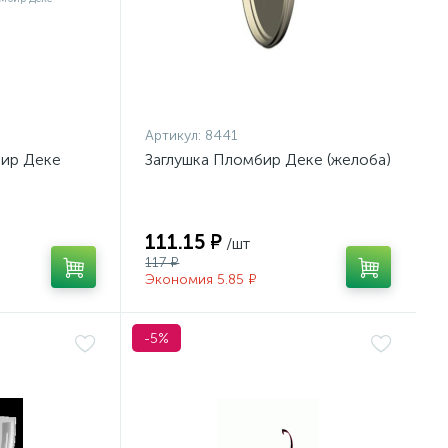
Артикул:
8441
бир Деке
Заглушка Пломбир Деке (желоба)
111.15 ₽
/шт
117 ₽
Экономия 5.85 ₽
-5%