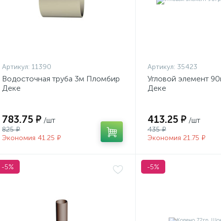
Артикул:
11390
Артикул:
35423
Водосточная труба 3м Пломбир
Угловой элемент 90
Деке
Деке
783.75 ₽
413.25 ₽
/шт
/шт
825 ₽
435 ₽
Экономия 41.25 ₽
Экономия 21.75 ₽
-5%
-5%