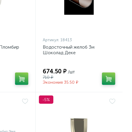
Артикул:
18413
 Пломбир
Водосточный желоб 3м
Шоколад Деке
674.50 ₽
/шт
710 ₽
Экономия 35.50 ₽
-5%