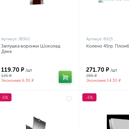
Артикул:
ЗВ362
Артикул:
8925
Заглушка воронки Шоколад
Колено 45гр. Плом
Деке
119.70 ₽
271.70 ₽
/шт
/шт
126 ₽
286 ₽
Экономия 6.30 ₽
Экономия 14.30 ₽
-5%
-5%