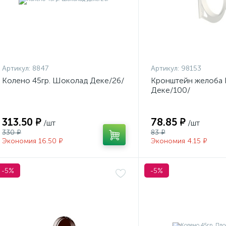
Артикул:
8847
Артикул:
98153
Колено 45гр. Шоколад Деке/26/
Кронштейн желоба
Деке/100/
313.50 ₽
78.85 ₽
/шт
/шт
330 ₽
83 ₽
Экономия 16.50 ₽
Экономия 4.15 ₽
-5%
-5%