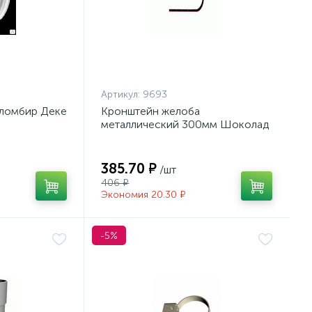
Артикул:
9693
Пломбир Деке
Кронштейн желоба
металлический 300мм Шоколад
Деке/30/
385.70 ₽
/шт
406 ₽
Экономия 20.30 ₽
-5%