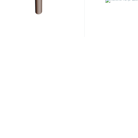
Артикул:
11490
Артикул:
8848
Водосточная труба 3м Шоколад
Колено 72гр. Шоко
Деке
1 033.60 ₽
313.50 ₽
/шт
/шт
1 088 ₽
330 ₽
Экономия 54.40 ₽
Экономия 16.50 ₽
-5%
-5%