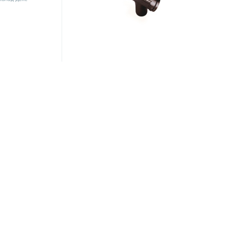
Артикул:
9039
лад Деке
Воронка Шоколад Деке
453.15 ₽
/шт
477 ₽
Экономия 23.85 ₽
-5%