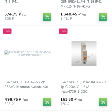
П-3 IP41
GENERIKA ЩРН-П-18 IP41
MKP12-N-18-41-G
574.75 ₽
1 340.45 ₽
/шт
/шт
605 ₽
1 411 ₽
-5%
-5%
Выкл.авт.EKF BA 47-63 2P
Выкл.авт.EKF/Basic ВА 47-29
25A/C (с опломбировкой)
1р С 20А/С 4,5кА
mcb4729-1-20C
498.75 ₽
161.50 ₽
/шт
/шт
525 ₽
170 ₽