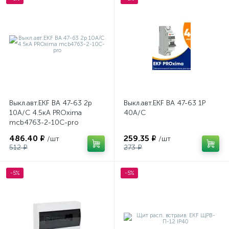
Выкл.авт.EKF ВА 47-63 2р
Выкл.авт.EKF BA 47-63 1Р
10А/С 4.5кА PROxima
40A/C
mcb4763-2-10C-pro
486.40 ₽
259.35 ₽
/шт
/шт
512 ₽
273 ₽
-5%
-5%