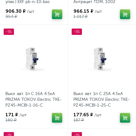
упак.) EKF pb-n-10-bas
Антрацит TDM, 1002
906.30 ₽
966.15 ₽
/шт
/шт
954 ₽
1 017 ₽
-5%
-5%
Выкл. авт. 1п C 16А 4.5кА
Выкл. авт. 1п C 25А 4.5кА
PRIZMA TOKOV Electric TKE-
PRIZMA TOKOV Electric TKE-
PZ45-MCBI-1-16-C
PZ45-MCBI-1-25-C
171 ₽
177.65 ₽
/шт
/шт
180 ₽
187 ₽
-5%
-5%