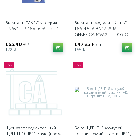
Выкл. авт. TAKRON, серия
Выкл. авт. модульный 1п C
TNAV1, 1P, 16А, 6кА, тип C
16А 4.5кА ВА47-29М
GENERICA MVA21-1-016-C-
G
163.40 ₽
147.25 ₽
/шт
/шт
172 ₽
155 ₽
-5%
-5%
Щит распределительный
Бокс ЩРВ-П-8 модулей
ЩРН-П-10 IP41 Basic (пром.
встраиваемый пластик IP41,