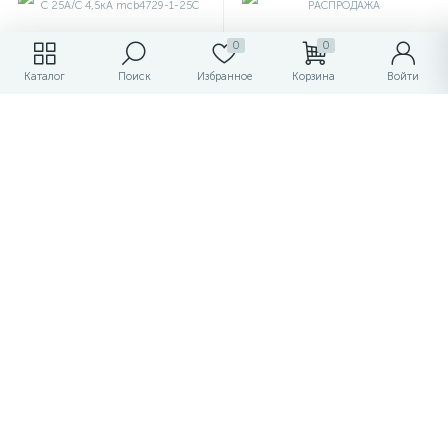
0
0
Каталог
Поиск
Избранное
Корзина
Войти
Выкл.авт.EKF/Basic ВА 47-29
Выкл.авт.АД 14 4р 63А 30мА
1р С 25А/С 4,5кА mcb4729-
/РАСПРОДАЖА
1-25C
154.85 ₽
596.60 ₽
/шт
/шт
163 ₽
628 ₽
-5%
-5%