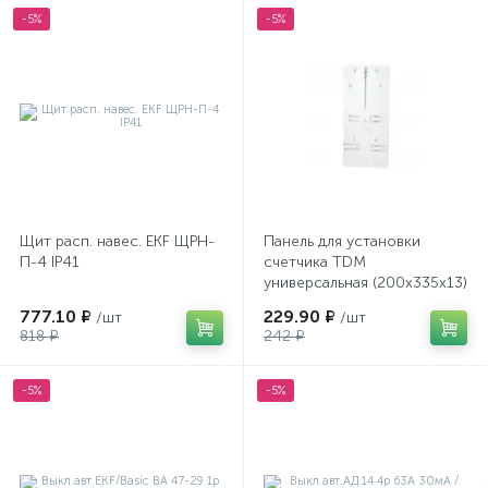
-5%
-5%
Щит расп. навес. EKF ЩРН-
Панель для установки
П-4 IP41
счетчика TDM
универсальная (200х335х13)
SQ0909-0003
777.10 ₽
229.90 ₽
/шт
/шт
818 ₽
242 ₽
-5%
-5%