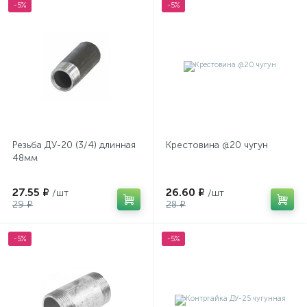
-5%
-5%
Резьба ДУ-20 (3/4) длинная
Крестовина @20 чугун
48мм
27.55 ₽
26.60 ₽
/шт
/шт
29 ₽
28 ₽
-5%
-5%