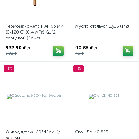
Термоманометр ITAP 63 мм
Муфта стальная Ду15 (1/2)
(0-120 С) (0,4 МРа) G1/2
торцевой (4Амт)
932.90 ₽
40.85 ₽
/шт
/шт
982 ₽
43 ₽
-5%
-5%
Обвод д/труб 20*45см б/
Сгон ДУ-40 825
резьбы