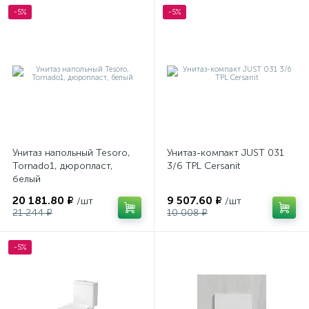
-5%
-5%
Унитаз напольный Tesoro,
Унитаз-компакт JUST 031
Tornado1, дюропласт,
3/6 TPL Cersanit
белый
20 181.80 ₽
9 507.60 ₽
/шт
/шт
21 244 ₽
10 008 ₽
-5%