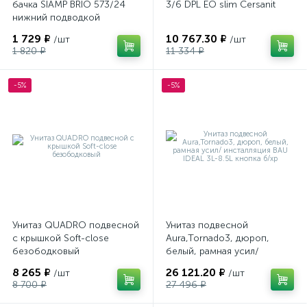
бачка SIAMP BRIO 573/24
3/6 DPL EO slim Cersanit
нижний подводкой
1 729 ₽
10 767.30 ₽
/шт
/шт
1 820 ₽
11 334 ₽
-5%
-5%
Унитаз QUADRO подвесной
Унитаз подвесной
с крышкой Soft-close
Aura,Tornado3, дюроп,
безободковый
белый, рамная усил/
инсталляция BAU IDEAL 3L-
8 265 ₽
26 121.20 ₽
/шт
/шт
8.5L кнопка б/хр
8 700 ₽
27 496 ₽