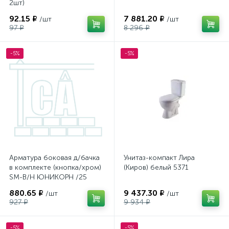
2шт)
92.15 ₽
7 881.20 ₽
/шт
/шт
97 ₽
8 296 ₽
-5%
-5%
Арматура боковая д/бачка
Унитаз-компакт Лира
в комплекте (кнопка/хром)
(Киров) белый 5371
SM-B/H ЮНИКОРН /25
880.65 ₽
9 437.30 ₽
/шт
/шт
927 ₽
9 934 ₽
-5%
-5%