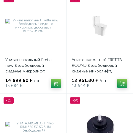
Унитаз напольный Fretta
Унитаз напольный FRETTA
new безободковый
ROUND безободковый
сиденье микролифт,
сиденье микролифт,
дюропласт 615*370*790
дюропласт 650*374*790
14 899.80 ₽
12 961.80 ₽
/шт
/шт
15 684 ₽
13 644 ₽
-5%
-5%