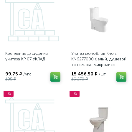
Крепление д/сидения
Унитаз моноблок Knois
унитаза КР 07 УКЛАД
KN6277000 белый, душевой
тип смыва, микролифт
71*42*78,5 см (Арматура
99.75 ₽
15 456.50 ₽
/упа
/шт
тип B)
105 ₽
16 270 ₽
-5%
-5%