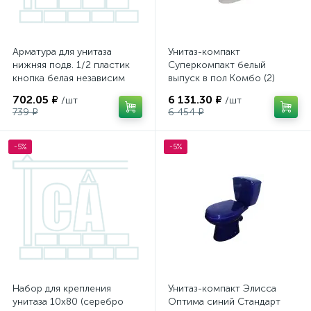
Арматура для унитаза
Унитаз-компакт
нижняя подв. 1/2 пластик
Суперкомпакт белый
кнопка белая независим
выпуск в пол Комбо (2)
подвес Aquant (18)
Оскольская керамика
702.05 ₽
6 131.30 ₽
/шт
/шт
WC6551-18-MR
739 ₽
6 454 ₽
-5%
-5%
Набор для крепления
Унитаз-компакт Элисса
унитаза 10x80 (серебро
Оптима синий Стандарт