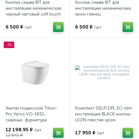
Кнопка смыва BIT для
Кнопка смыва BIT для
инсталляции механическая,
инсталляции механическая,
черный матовый soft touch
хром глянец
6 500 ₽
6 500 ₽
/шт
/шт
-5%
Унитаз подвесной Triton-
Комплект DELFI DPL EO slim
Pro Verso VO-1832,
инсталляция BLACK кнопка
сиденье, фурнитура
LEON пластик хром
глянцевый Cersanit
12 198.95 ₽
/шт
17 950 ₽
/шт
12 841 ₽