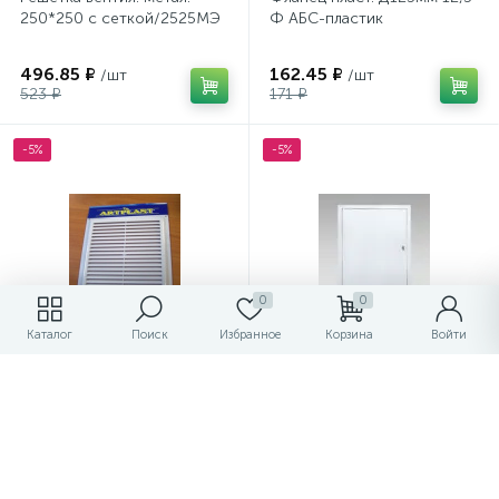
250*250 с сеткой/2525МЭ
Ф АБС-пластик
496.85 ₽
162.45 ₽
/шт
/шт
523 ₽
171 ₽
-5%
-5%
0
0
Каталог
Поиск
Избранное
Корзина
Войти
Решетка вентил пласт 15*15
Люк-дверца ревизионная
/1515РЦ сетка/152218
250*300мм
ДР2530/152256/
106.40 ₽
476.90 ₽
/шт
/шт
112 ₽
502 ₽