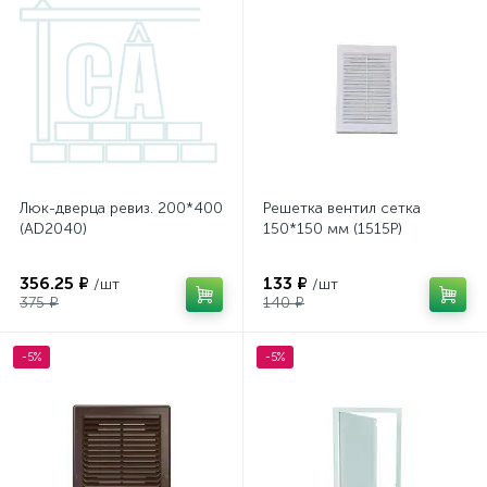
Люк-дверца ревиз. 200*400
Решетка вентил сетка
(AD2040)
150*150 мм (1515Р)
356.25 ₽
133 ₽
/шт
/шт
375 ₽
140 ₽
-5%
-5%