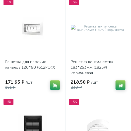
-5%
-5%
Решетка для плоских
Решетка вентил сетка
каналов 120*60 (612РСФ)
183*253мм (1825Р)
коричневая
171.95 ₽
218.50 ₽
/шт
/шт
181 ₽
230 ₽
-5%
-5%