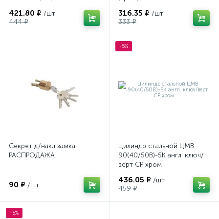
421.80 ₽
316.35 ₽
/шт
/шт
444 ₽
333 ₽
-5%
Секрет д/накл замка
Цилиндр стальной ЦМВ
РАСПРОДАЖА
90(40/50В)-5К англ. ключ/
верт СР хром
436.05 ₽
/шт
90 ₽
/шт
459 ₽
-5%