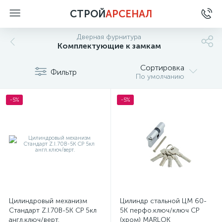
СТРОЙ
АРСЕНАЛ
Дверная фурнитура
Комплектующие к замкам
Сортировка
Фильтр
По умолчанию
-5%
-5%
Цилиндровый механизм
Цилиндр стальной ЦМ 60-
Стандарт Z.I.70B-5K CP 5кл
5К перфо.ключ/ключ СР
англ.ключ/верт.
(хром) MARLOK