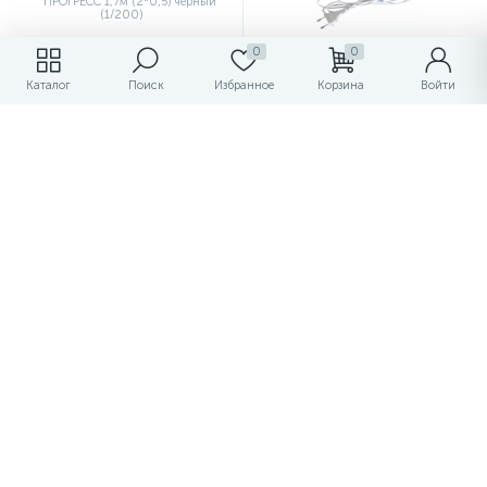
0
0
Каталог
Поиск
Избранное
Корзина
Войти
Шнур для бра с кнопкой
Шнур для бра сдиммером
ПРОГРЕСС 1,7м (2*0,5)
ПРОГРЕСС 1,7м (2*0,5)
черный (1/200)
белый (1/200)
168.15 ₽
232.75 ₽
/шт
/шт
177 ₽
245 ₽
-5%
-5%