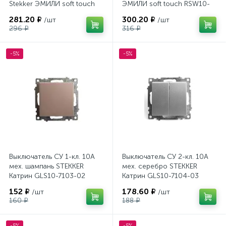
Stekker ЭМИЛИ soft touch
ЭМИЛИ soft touch RSW10-
RSW10-5103-10 49943
5104-01 49866
281.20 ₽
300.20 ₽
/шт
/шт
296 ₽
316 ₽
-5%
-5%
Выключатель СУ 1-кл. 10А
Выключатель СУ 2-кл. 10А
мех. шампань STEKKER
мех. серебро STEKKER
Катрин GLS10-7103-02
Катрин GLS10-7104-03
152 ₽
178.60 ₽
/шт
/шт
160 ₽
188 ₽
-5%
-5%