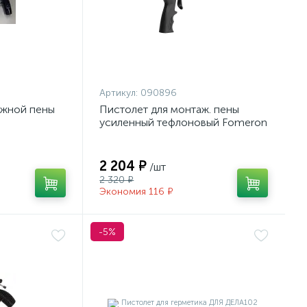
Артикул:
090896
ажной пены
Пистолет для монтаж. пены
усиленный тефлоновый Fomeron
Clean XT 590008
2 204 ₽
/шт
2 320 ₽
Экономия 116 ₽
-5%