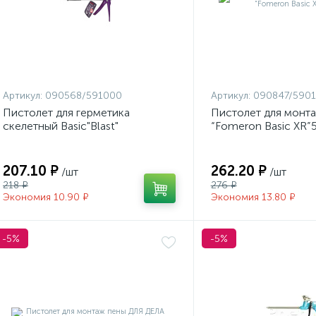
Артикул:
090568/591000
Артикул:
090847/5901
Пистолет для герметика
Пистолет для монт
скелетный Basic"Blast"
“Fomeron Basic XR”
207.10 ₽
262.20 ₽
/шт
/шт
218 ₽
276 ₽
Экономия 10.90 ₽
Экономия 13.80 ₽
-5%
-5%