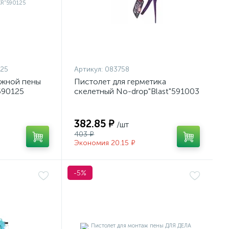
25
Артикул:
083758
ажной пены
Пистолет для герметика
590125
скелетный No-drop"Blast"591003
382.85 ₽
/шт
403 ₽
Экономия 20.15 ₽
-5%