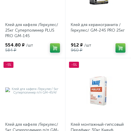
Клей для кафеля /Геркулес/
Клей для керамогранита /
25кг Суперполимер PLUS
Геркулес/ GM-245 PRO 25кг
PRO GM-145
554.80 ₽
912 ₽
/шт
/шт
584 ₽
960 ₽
-5%
-5%
Клей для кафеля /Геркулес/
Клей монтажный-гипсовый
5кг Суперполимер п/п GM-
Перлфикс 30кг Кнауф