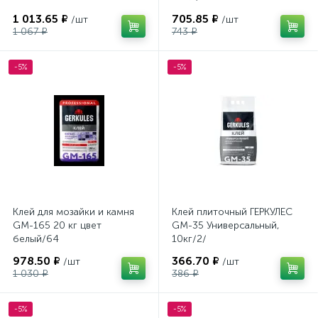
1 013.65 ₽
705.85 ₽
/шт
/шт
1 067 ₽
743 ₽
-5%
-5%
Клей для мозайки и камня
Клей плиточный ГЕРКУЛЕС
GM-165 20 кг цвет
GM-35 Универсальный,
белый/64
10кг/2/
978.50 ₽
366.70 ₽
/шт
/шт
1 030 ₽
386 ₽
-5%
-5%