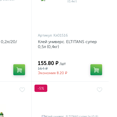
Артикул:
Кл01516
0,2л/20/
Клей универс. ELTITANS супер
0,5л (0,4кг)
155.80 ₽
/шт
164 ₽
Экономия 8.20 ₽
-5%