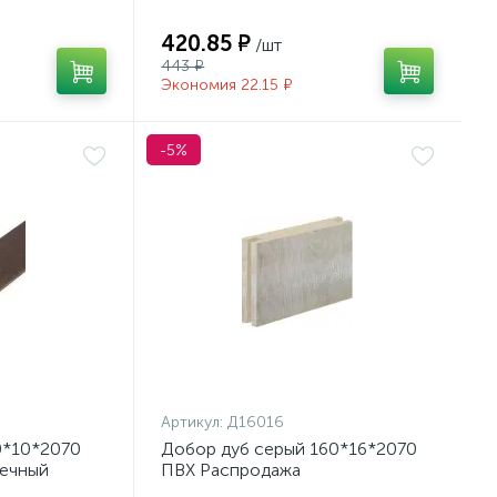
420.85 ₽
/шт
443 ₽
Экономия 22.15 ₽
-5%
Артикул:
Д16016
0*10*2070
Добор дуб серый 160*16*2070
ечный
ПВХ Распродажа