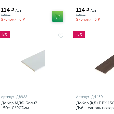
114 ₽
114 ₽
/шт
/шт
120 ₽
120 ₽
Экономия 6 ₽
Экономия 6 ₽
-5%
-5%
Артикул:
Д8922
Артикул:
Д4430
Добор МДФ Белый
Добор (КД) ПВХ 15
150*10*207мм
Дуб Неаполь попер
Распродажа