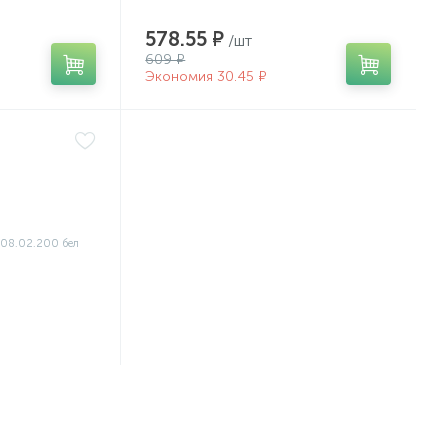
578.55 ₽
/шт
609 ₽
Экономия 30.45 ₽
одажа