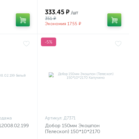
333.45 ₽
/шт
351 ₽
Экономия 17.55 ₽
-5%
одажа
Артикул:
Д7371
12008.02.199
Добор 150мм Экошпон
(Телескоп) 150*10*2170
Капучино