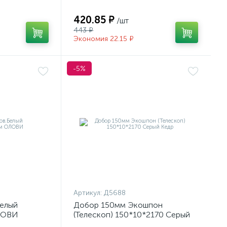
420.85 ₽
/шт
443 ₽
Экономия 22.15 ₽
-5%
Артикул:
Д5688
елый
Добор 150мм Экошпон
ЛОВИ
(Телескоп) 150*10*2170 Серый
Кедр