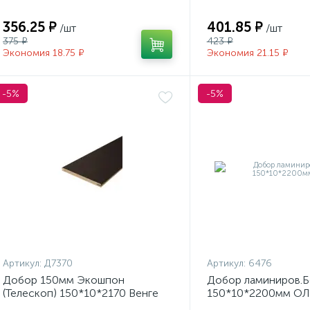
356.25 ₽
401.85 ₽
/шт
/шт
375 ₽
423 ₽
Экономия 18.75 ₽
Экономия 21.15 ₽
-5%
-5%
Артикул:
Д7370
Артикул:
6476
Добор 150мм Экошпон
Добор ламиниров.Б
(Телескоп) 150*10*2170 Венге
150*10*2200мм О