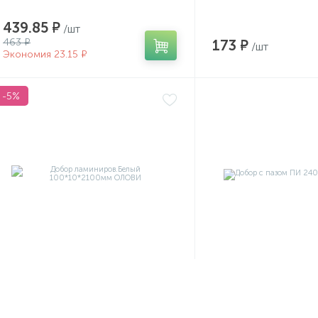
439.85 ₽
/шт
463 ₽
173 ₽
/шт
Экономия 23.15 ₽
-5%
Артикул:
6477
Артикул:
01284 Распр
Добор ламиниров.Белый
Добор с пазом ПИ
100*10*2100мм ОЛОВИ
24008.02.200 бел