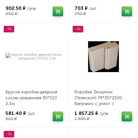
902.50 ₽
703 ₽
/упа
/шт
950 ₽
740 ₽
-5%
-5%
Брусок коробки дверной
Коробка Экошпон
сосна сращенная 30*110
(Телескоп) 74*30*2100
2,1м
Капучино с уплот. /
упак-2,5шт
581.40 ₽
1 857.25 ₽
/шт
/упа
612 ₽
1 955 ₽
-5%