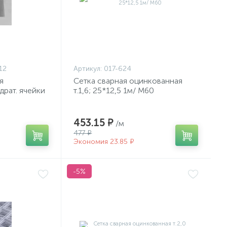
12
Артикул:
017-624
я
Сетка сварная оцинкованная
драт. ячейки
т.1,6; 25*12,5 1м/ М60
 3826-82
453.15 ₽
/м
477 ₽
Экономия 23.85 ₽
-5%