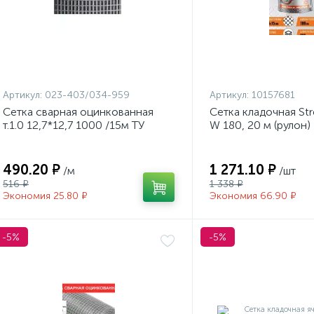
Артикул:
023-403/034-959
Артикул:
10157681
Сетка сварная оцинкованная
Сетка кладочная St
т.1.0 12,7*12,7 1000 /15м ТУ
W 180, 20 м (рулон)
490.20 ₽
1 271.10 ₽
/м
/шт
516 ₽
1 338 ₽
Экономия 25.80 ₽
Экономия 66.90 ₽
-5%
-5%