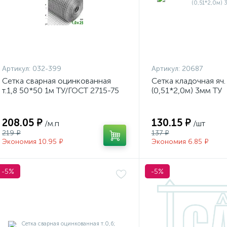
Артикул:
032-399
Артикул:
20687
Сетка сварная оцинкованная
Сетка кладочная яч
т.1,8 50*50 1м ТУ/ГОСТ 2715-75
(0,51*2,0м) 3мм ТУ
/50м
208.05 ₽
130.15 ₽
/м.п
/шт
219 ₽
137 ₽
Экономия 10.95 ₽
Экономия 6.85 ₽
-5%
-5%