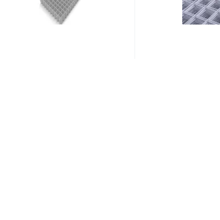
Артикул:
Ск1003
Артикул:
20684
Сетка кладочная яч. 100*100
Сетка кладочная В
(1,0*2,0м) 3мм -2,5мм ТУ)
100х100 (1000х200
127.30 ₽
272.65 ₽
/шт
/шт
134 ₽
287 ₽
Экономия 6.70 ₽
Экономия 14.35 ₽
-5%
-5%