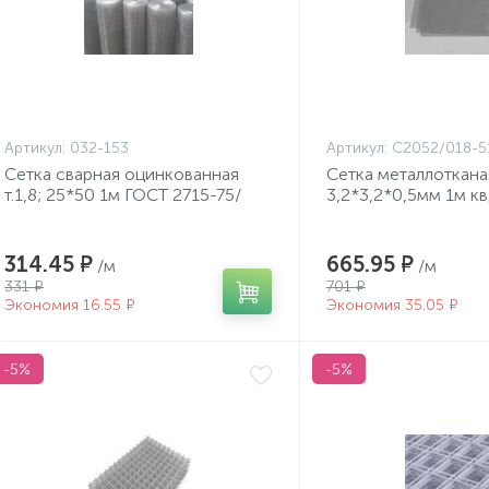
Артикул:
032-153
Артикул:
С2052/018-5
Сетка сварная оцинкованная
Сетка металлоткана
т.1,8; 25*50 1м ГОСТ 2715-75/
3,2*3,2*0,5мм 1м кв
М60
без покрытия ГОСТ
314.45 ₽
665.95 ₽
/м
/м
331 ₽
701 ₽
Экономия 16.55 ₽
Экономия 35.05 ₽
-5%
-5%