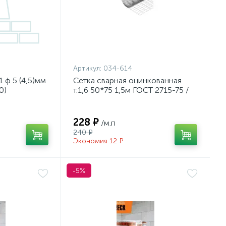
Артикул:
034-614
 ф 5 (4,5)мм
Сетка сварная оцинкованная
0)
т.1,6 50*75 1,5м ГОСТ 2715-75 /
848343-2022
М50
228 ₽
/м.п
240 ₽
Экономия 12 ₽
-5%