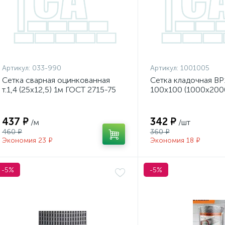
Артикул:
033-990
Артикул:
1001005
Сетка сварная оцинкованная
Сетка кладочная ВР1
т.1,4 (25х12,5) 1м ГОСТ 2715-75
100х100 (1000х200
ТУ25.93.13-002-52
100шт/уп
437 ₽
342 ₽
/м
/шт
460 ₽
360 ₽
Экономия 23 ₽
Экономия 18 ₽
-5%
-5%