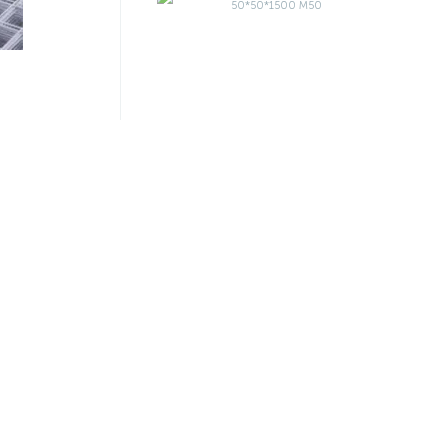
Артикул:
010-793
Р1 ф4мм
Сетка сварная оцинкованная
0) ТУ
т.2,0 50*50*1500 М50
389.50 ₽
/м
410 ₽
Экономия 20.50 ₽
-5%