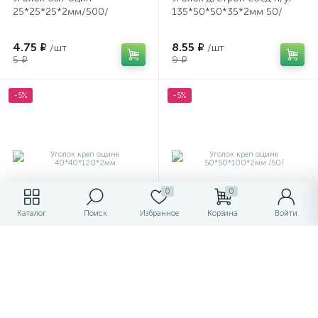
25*25*25*2мм/500/
135*50*50*35*2мм 50/
4.75 ₽
8.55 ₽
/шт
/шт
5 ₽
9 ₽
-5%
-5%
0
0
Каталог
Поиск
Избранное
Корзина
Войти
Уголок креп оцинк
Уголок креп оцинк
40*40*120*2мм
50*50*100*2мм /50/
29.45 ₽
24.70 ₽
/шт
/шт
31 ₽
26 ₽