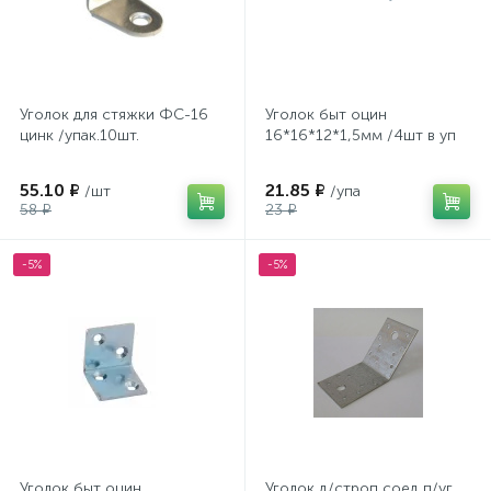
Уголок для стяжки ФС-16
Уголок быт оцин
цинк /упак.10шт.
16*16*12*1,5мм /4шт в уп
55.10 ₽
21.85 ₽
/шт
/упа
58 ₽
23 ₽
-5%
-5%
Уголок быт оцин
Уголок д/строп соед п/уг