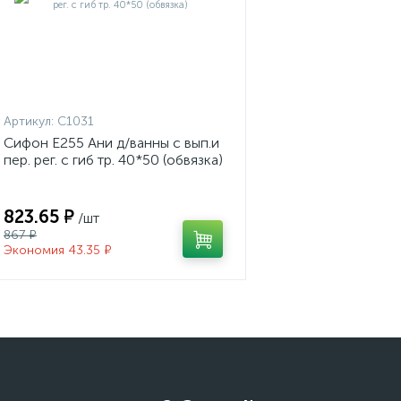
Артикул:
С1031
Сифон Е255 Ани д/ванны с вып.и
пер. рег. с гиб тр. 40*50 (обвязка)
823.65 ₽
/шт
867 ₽
Экономия 43.35 ₽