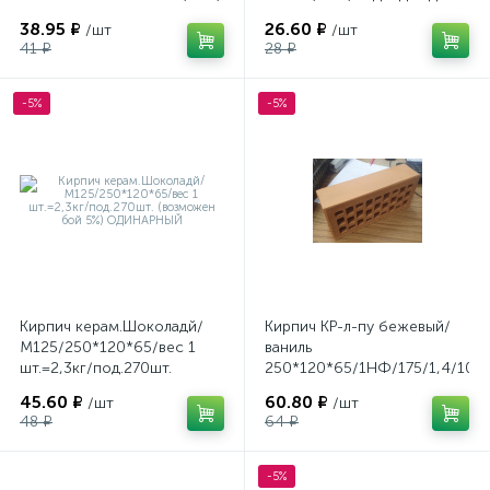
кладки печей и каминов.
38.95 ₽
26.60 ₽
/шт
/шт
41 ₽
28 ₽
-5%
-5%
Кирпич керам.Шоколадй/
Кирпич КР-л-пу бежевый/
М125/250*120*65/вес 1
ваниль
шт.=2,3кг/под.270шт.
250*120*65/1НФ/175/1,4/100
(возможен бой 5%)
/480шт/
45.60 ₽
60.80 ₽
/шт
/шт
ОДИНАРНЫЙ
48 ₽
64 ₽
-5%