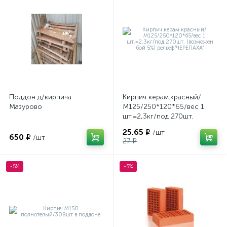
Поддон д/кирпича
Кирпич керам.красный/
Мазурово
М125/250*120*65/вес 1
шт.=2,3кг/под.270шт.
(возможен бой 5%)
25.65 ₽
/шт
рельеф"ЧЕРЕПАХА"
650 ₽
/шт
27 ₽
-5%
-5%