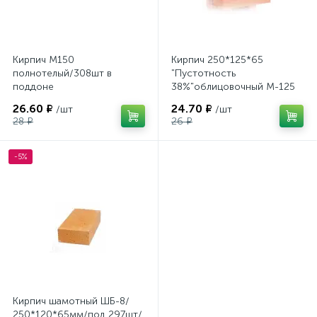
Кирпич М150
Кирпич 250*125*65
полнотелый/308шт в
"Пустотность
поддоне
38%"облицовочный М-125
ГОСТ-530-2012 красный
26.60 ₽
24.70 ₽
/шт
/шт
(воз.бой 5%)270шт/
28 ₽
26 ₽
-5%
Кирпич шамотный ШБ-8/
250*120*65мм/под 297шт/