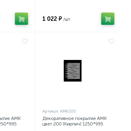
1 022 ₽
/шт
Артикул:
АМК200
рытие АМК
Декоративное покрытие АМК
1250*995
цвет 200 (Кирпич) 1250*995
(0,9м2) /10