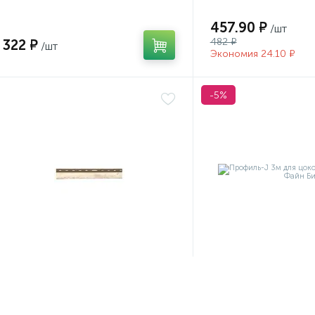
457.90 ₽
/шт
482 ₽
322 ₽
/шт
Экономия 24.10 ₽
-5%
Артикул:
9948
Артикул:
п4554
Планка облицовочная д/камня
Профиль-J 3м для 
белая 1м
темно-серый Файн 