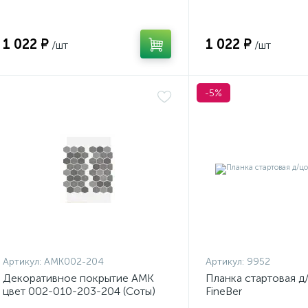
1 022 ₽
1 022 ₽
/шт
/шт
-5%
Артикул:
АМК002-204
Артикул:
9952
Декоративное покрытие АМК
Планка стартовая д
цвет 002-010-203-204 (Соты)
FineBer
1250*850 (0,73м2) /10