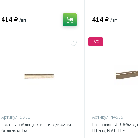
414 ₽
414 ₽
/шт
/шт
-5%
Артикул:
9951
Артикул:
п4555
Планка облицовочная д/камня
Профиль-J 3,66м дл
бежевая 1м
Щепа,NAILITE