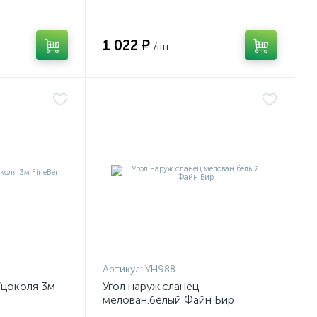
1 022 ₽
/шт
Артикул:
УН988
/цоколя 3м
Угол наруж.сланец
мелован.белый Файн Бир