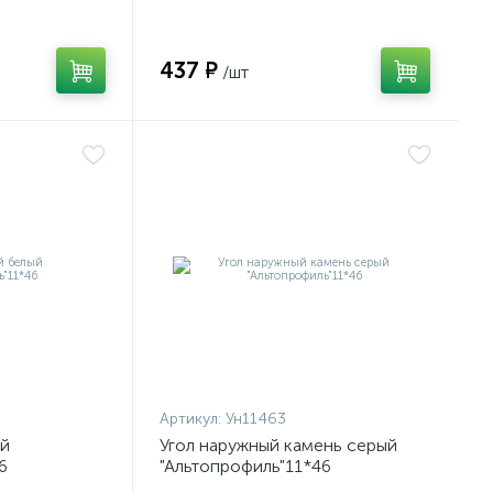
437 ₽
/шт
Артикул:
Ун11463
ый
Угол наружный камень серый
6
"Альтопрофиль"11*46