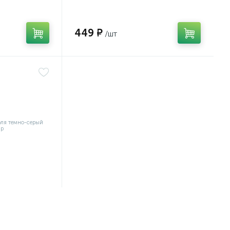
449 ₽
/шт
цоколя
Бир